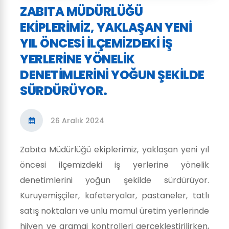
ZABITA MÜDÜRLÜĞÜ
EKIPLERIMIZ, YAKLAŞAN YENI
YIL ÖNCESI ILÇEMIZDEKI IŞ
YERLERINE YÖNELIK
DENETIMLERINI YOĞUN ŞEKILDE
SÜRDÜRÜYOR.
26 Aralık 2024
Zabıta Müdürlüğü ekiplerimiz, yaklaşan yeni yıl
öncesi ilçemizdeki iş yerlerine yönelik
denetimlerini yoğun şekilde sürdürüyor.
Kuruyemişçiler, kafeteryalar, pastaneler, tatlı
satış noktaları ve unlu mamul üretim yerlerinde
hijyen ve gramaj kontrolleri gerçekleştirilirken,