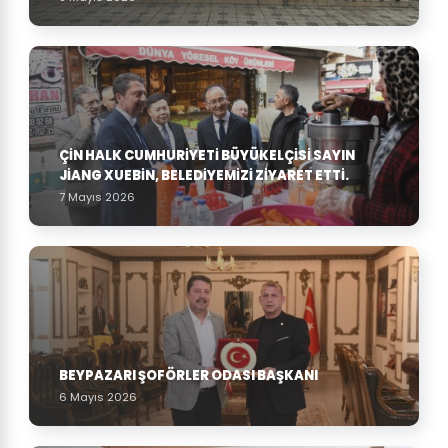
ÇIN HALK CUMHURIYETI BÜYÜKELÇISI SAYIN
JIANG XUEBIN, BELEDIYEMIZI ZIYARET ETTI.
7 Mayıs 2026
BEYPAZARI ŞOFÖRLER ODASI BAŞKANI
6 Mayıs 2026