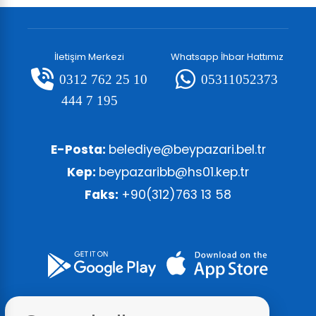
İletişim Merkezi
Whatsapp İhbar Hattımız
0312 762 25 10
05311052373
444 7 195
E-Posta:
belediye@beypazari.bel.tr
Kep:
beypazaribb@hs01.kep.tr
Faks:
+90(312)763 13 58