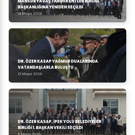
MANSUR YAVAŞ TARIHI KENTLER BIRLIĞI
BAŞKANLIĞINA YENIDEN SEÇILDI
18 Mayıs 2026
DR. ÖZER KASAP YAĞMUR DUALARINDA
VATANDAŞLARLA BULUŞTU
13 Mayıs 2026
DR. ÖZER KASAP, İPEK YOLU BELEDIYELER
BIRLIĞI 1. BAŞKAN VEKILI SEÇILDI
8 Mayıs 2026