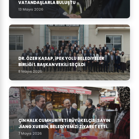
VATANDAŞLARLA BULUŞTU
13 Mayıs 2026
DR. ÖZER KASAP, İPEK YOLU BELEDIYELER
BIRLIĞI 1. BAŞKAN VEKILI SEÇILDI
8 Mayıs 2026
ÇIN HALK CUMHURIYETI BÜYÜKELÇISI SAYIN
JIANG XUEBIN, BELEDIYEMIZI ZIYARET ETTI.
7 Mayıs 2026