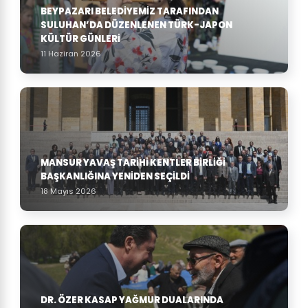
BEYPAZARI BELEDIYEMIZ TARAFINDAN
SULUHAN’DA DÜZENLENEN TÜRK-JAPON
KÜLTÜR GÜNLERI
11 Haziran 2026
MANSUR YAVAŞ TARIHI KENTLER BIRLIĞI
BAŞKANLIĞINA YENIDEN SEÇILDI
18 Mayıs 2026
DR. ÖZER KASAP YAĞMUR DUALARINDA