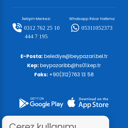
İletişim Merkezi
Whatsapp İhbar Hattımız
0312 762 25 10
05311052373
444 7 195
E-Posta:
belediye@beypazari.bel.tr
Kep:
beypazaribb@hs01.kep.tr
Faks:
+90(312)763 13 58
Çerez kullanımı