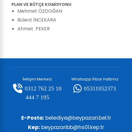
PLAN VE BÜTÇE KOMİSYONU
Mehmet ÖZDOĞAN
Bülent İNCEKARA
Ahmet PEKER
İletişim Merkezi
Whatsapp İhbar Hattımız
0312 762 25 10
05311052373
444 7 195
E-Posta:
belediye@beypazari.bel.tr
Kep:
beypazaribb@hs01.kep.tr