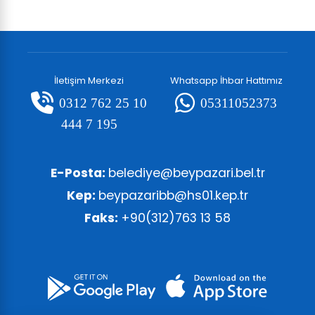
İletişim Merkezi
Whatsapp İhbar Hattımız
0312 762 25 10
05311052373
444 7 195
E-Posta:
belediye@beypazari.bel.tr
Kep:
beypazaribb@hs01.kep.tr
Faks:
+90(312)763 13 58