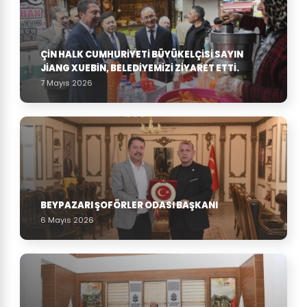
ÇIN HALK CUMHURIYETI BÜYÜKELÇISI SAYIN
JIANG XUEBIN, BELEDIYEMIZI ZIYARET ETTI.
7 Mayıs 2026
BEYPAZARI ŞOFÖRLER ODASI BAŞKANI
6 Mayıs 2026