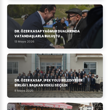
DR. ÖZER KASAP YAĞMUR DUALARINDA
VATANDAŞLARLA BULUŞTU
13 Mayıs 2026
DR. ÖZER KASAP, İPEK YOLU BELEDIYELER
BIRLIĞI 1. BAŞKAN VEKILI SEÇILDI
8 Mayıs 2026