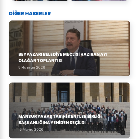
DİĞER HABERLER
BEYPAZARI BELEDIYE MECLISI HAZIRAN AYI
OLAĞAN TOPLANTISI
5 Haziran 2026
MANSUR YAVAŞ TARIHI KENTLER BIRLIĞI
BAŞKANLIĞINA YENIDEN SEÇILDI
18 Mayıs 2026