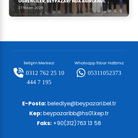
ÖĞRENCILER, BEYPAZARI’NDA AĞIRLANDI.
27 Nisan 2026
İletişim Merkezi
Whatsapp İhbar Hattımız
0312 762 25 10
05311052373
444 7 195
E-Posta:
belediye@beypazari.bel.tr
Kep:
beypazaribb@hs01.kep.tr
Faks:
+90(312)763 13 58