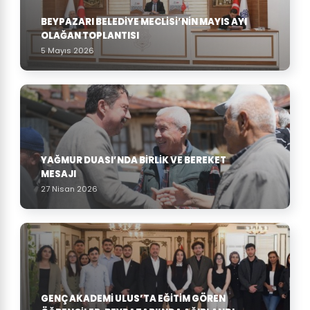
BEYPAZARI BELEDIYE MECLISI’NIN MAYIS AYI
OLAĞAN TOPLANTISI
5 Mayıs 2026
YAĞMUR DUASI’NDA BIRLIK VE BEREKET
MESAJI
27 Nisan 2026
GENÇ AKADEMI ULUS’TA EĞITIM GÖREN