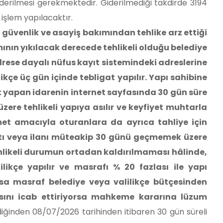
iderilmesi gerekmektedir. Giderilmediği takdirde 3194
işlem yapılacaktır.
 güvenlik ve asayiş bakımından tehlike arz ettiği
mının yıkılacak derecede tehlikeli olduğu belediye
adrese dayalı nüfus kayıt sistemindeki adreslerine
ikçe üç gün içinde tebligat yapılır. Yapı sahibine
 yapan idarenin internet sayfasında 30 gün süre
üzere tehlikeli yapıya asılır ve keyfiyet muhtarla
kamet amacıyla oturanlara da ayrıca tahliye için
igatı veya ilanı müteakip 30 günü geçmemek üzere
tehlikeli durumun ortadan kaldırılmaması hâlinde,
ilikçe yapılır ve masrafı % 20 fazlası ile yapı
ursa masraf belediye veya valilikçe bütçesinden
asını icab ettiriyorsa mahkeme kararına lüzum
diğinden 08/07/2026 tarihinden itibaren 30 gün süreli