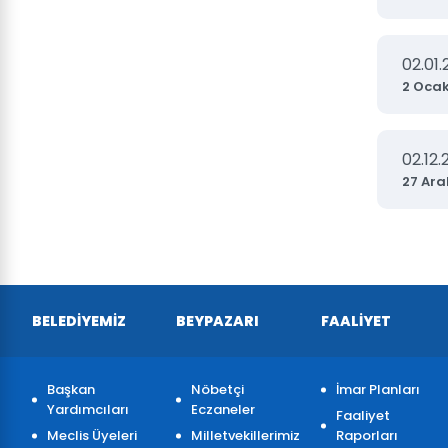
02.01
2 Oca
02.12.
27 Ara
BELEDİYEMİZ
BEYPAZARI
FAALİYET
Başkan
Nöbetçi
İmar Planları
Yardımcıları
Eczaneler
Faaliyet
Meclis Üyeleri
Milletvekillerimiz
Raporları