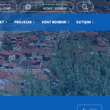
İŞLEMLER
BEYPAZARI BELEDIYESI
 ÖDEME
HIZMET REHBERI
YET
PROJELER
KENT REHBERİ
İLETİŞİM
GERI