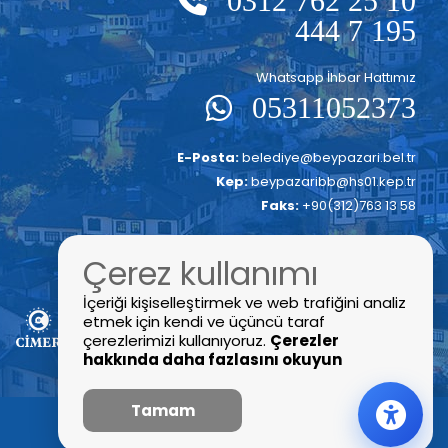
0312 762 25 10
444 7 195
Whatsapp İhbar Hattımız
05311052373
E-Posta:
belediye@beypazari.bel.tr
Kep:
beypazaribb@hs01.kep.tr
Faks:
+90(312)763 13 58
Çerez kullanımı
İçeriği kişiselleştirmek ve web trafiğini analiz
etmek için kendi ve üçüncü taraf
çerezlerimizi kullanıyoruz.
Çerezler
hakkında daha fazlasını okuyun
Tamam