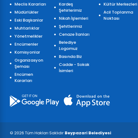
Meclis Kararları
Kardeş
Kültür Merkezleri
Şehirlerimiz
Müdürlükler
Acil Toplanma
Nikah İşlemleri
Noktası
Eski Başkanlar
Şehitlerimiz
Muhtarlıklar
Cenaze İlanları
Yönetmelikler
Belediye
Encümenler
Logomuz
Komisyonlar
Basında Biz
Organizasyon
Cadde - Sokak
Şeması
İsimleri
Encümen
Kararları
© 2026 Tüm Hakları Saklıdır
Beypazari Belediyesi