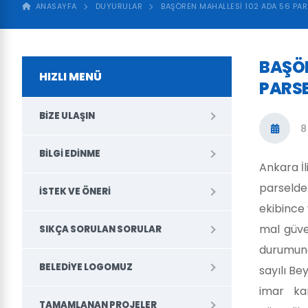
ANASAYFA
DUYURULAR
BAŞÖREN MAHALLESİ 102 ADA 56 PAR
BAŞÖR
HIZLI MENÜ
PARSE
BIZE ULAŞIN
8
BILGI EDINME
Ankara İl
parseld
İSTEK VE ÖNERI
ekibince
mal güven
SIKÇA SORULAN SORULAR
durumuna 
BELEDIYE LOGOMUZ
sayılı Be
imar ka
TAMAMLANAN PROJELER