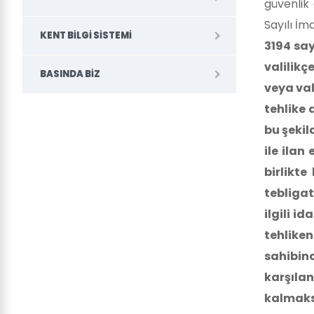
güvenlik 
Sayılı İm
KENT BILGI SISTEMI
3194 say
valilikç
BASINDA BIZ
veya val
tehlike 
bu şeki
ile ilan
birlikte
tebligat
ilgili i
tehlike
sahibin
karşıla
kalmaksı