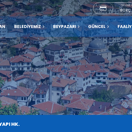
ONLINE 
BORÇ
AN
BELEDİYEMİZ
BEYPAZARI
GÜNCEL
FAALİ
YAPI HK.