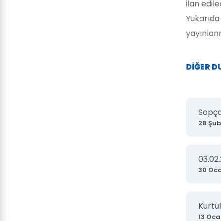
ilan edile
Yukarıda
yayınlan
DİĞER 
Sopça
28 Şub
03.02
30 Oc
Kurtul
13 Oca