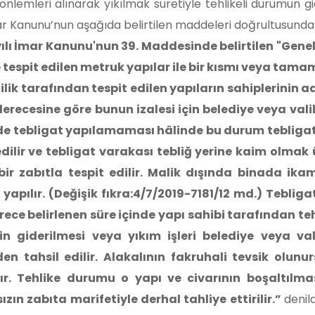
önlemleri alınarak yıkılmak suretiyle tehlikeli durumun g
ar Kanunu’nun aşağıda belirtilen maddeleri doğrultusunda 
ılı İmar Kanunu'nun 39. Maddesinde belirtilen "Genel
e tespit edilen metruk yapılar ile bir kısmı veya tama
ilik tarafından tespit edilen yapıların sahiplerinin 
derecesine göre bunun izalesi için belediye veya valil
lde tebligat yapılamaması hâlinde bu durum tebligat
 edilir ve tebligat varakası tebliğ yerine kaim olmak 
 bir zabıtla tespit edilir. Malik dışında binada i
 yapılır. (Değişik fıkra:4/7/2019-7181/12 md.) Tebl
darece belirlenen süre içinde yapı sahibi tarafından 
nin giderilmesi veya yıkım işleri belediye veya val
den tahsil edilir. Alakalının fakruhali tevsik olun
nır. Tehlike durumu o yapı ve civarının boşaltılm
zın zabıta marifetiyle derhal tahliye ettirilir.”
denil