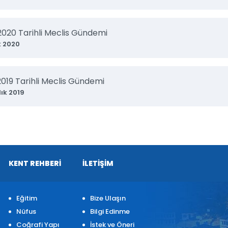
.2020 Tarihli Meclis Gündemi
k 2020
2019 Tarihli Meclis Gündemi
lık 2019
KENT REHBERİ
İLETİŞİM
Eğitim
Bize Ulaşın
Nüfus
Bilgi Edinme
Coğrafi Yapı
İstek ve Öneri