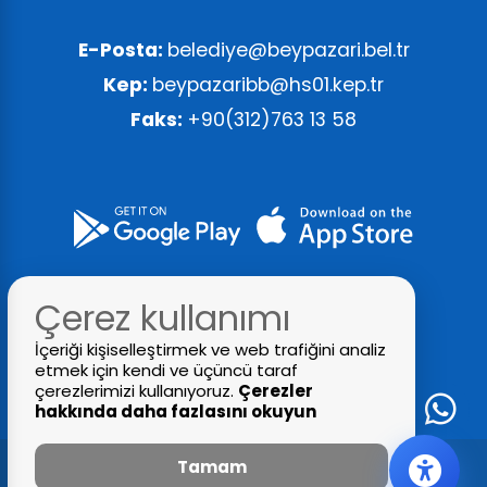
E-Posta:
belediye@beypazari.bel.tr
Kep:
beypazaribb@hs01.kep.tr
Faks:
+90(312)763 13 58
Çerez kullanımı
İçeriği kişiselleştirmek ve web trafiğini analiz
etmek için kendi ve üçüncü taraf
çerezlerimizi kullanıyoruz.
Çerezler
hakkında daha fazlasını okuyun
Tamam
© 2026 Tüm Hakları Saklıdır
Beypazari Belediyesi