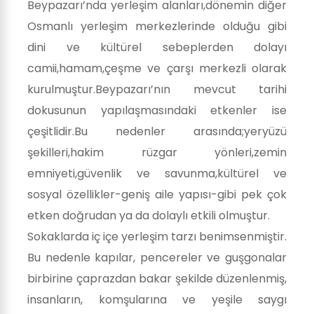
Beypazarı’nda yerleşim alanları,dönemin diğer
Osmanlı yerleşim merkezlerinde olduğu gibi
dini ve kültürel sebeplerden dolayı
camii,hamam,çeşme ve çarşı merkezli olarak
kurulmuştur.Beypazarı’nın mevcut tarihi
dokusunun yapılaşmasındaki etkenler ise
çeşitlidir.Bu nedenler arasında;yeryüzü
şekilleri,hakim rüzgar yönleri,zemin
emniyeti,güvenlik ve savunma,kültürel ve
sosyal özellikler-geniş aile yapısı-gibi pek çok
etken doğrudan ya da dolaylı etkili olmuştur.
Sokaklarda iç içe yerleşim tarzı benimsenmiştir.
Bu nedenle kapılar, pencereler ve guşgonalar
birbirine çaprazdan bakar şekilde düzenlenmiş,
insanların, komşularına ve yeşile saygı