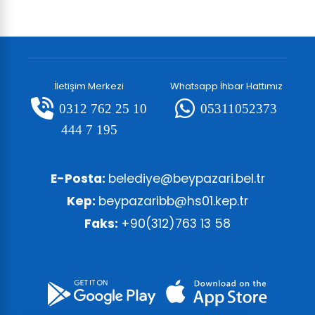
İletişim Merkezi
Whatsapp İhbar Hattımız
0312 762 25 10
05311052373
444 7 195
E-Posta:
belediye@beypazari.bel.tr
Kep:
beypazaribb@hs01.kep.tr
Faks:
+90(312)763 13 58