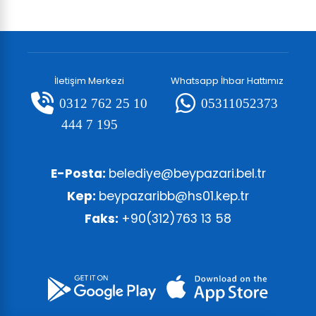
İletişim Merkezi
Whatsapp İhbar Hattımız
0312 762 25 10
05311052373
444 7 195
E-Posta:
belediye@beypazari.bel.tr
Kep:
beypazaribb@hs01.kep.tr
Faks:
+90(312)763 13 58