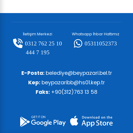
İletişim Merkezi
Whatsapp İhbar Hattımız
0312 762 25 10
05311052373
444 7 195
E-Posta:
belediye@beypazari.bel.tr
Kep:
beypazaribb@hs01.kep.tr
Faks:
+90(312)763 13 58