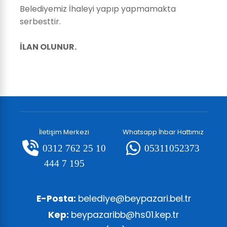
Belediyemiz İhaleyi yapıp yapmamakta
serbesttir.
İLAN OLUNUR.
İletişim Merkezi
Whatsapp İhbar Hattımız
0312 762 25 10
05311052373
444 7 195
E-Posta:
belediye@beypazari.bel.tr
Kep:
beypazaribb@hs01.kep.tr