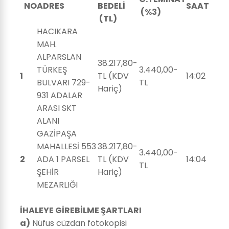
NO
ADRES
BEDELİ
SAAT
(%3)
(TL)
HACIKARA
MAH.
ALPARSLAN
38.217,80-
TÜRKEŞ
3.440,00-
1
TL (KDV
14:02
BULVARI 729-
TL
Hariç)
931 ADALAR
ARASI SKT
ALANI
GAZİPAŞA
MAHALLESİ 553
38.217,80-
3.440,00-
2
ADA 1 PARSEL
TL (KDV
14:04
TL
ŞEHİR
Hariç)
MEZARLIĞI
İHALEYE GİREBİLME ŞARTLARI
a)
Nüfus cüzdan fotokopisi