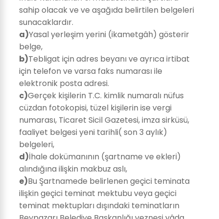
sahip olacak ve ve aşağıda belirtilen belgeleri
sunacaklardır.
a)
Yasal yerleşim yerini (ikametgâh) gösterir
belge,
b)
Tebligat için adres beyanı ve ayrıca irtibat
için telefon ve varsa faks numarası ile
elektronik posta adresi.
c)
Gerçek kişilerin T.C. kimlik numaralı nüfus
cüzdan fotokopisi, tüzel kişilerin ise vergi
numarası, Ticaret Sicil Gazetesi, imza sirküsü,
faaliyet belgesi yeni tarihli( son 3 aylık)
belgeleri,
d)
İhale dokümanının (şartname ve ekleri)
alındığına ilişkin makbuz aslı,
e)
Bu Şartnamede belirlenen geçici teminata
ilişkin geçici teminat mektubu veya geçici
teminat mektupları dışındaki teminatların
Beypazarı Belediye Başkanlığı veznesi yâda