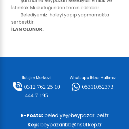
Şartname Beypazarı Belediyesi Emlak ve
İstimlâk Müdürlüğünden temin edilebilir.
Belediyemiz İhaleyi yapıp yapmamakta
serbesttir.
İLAN OLUNUR.
İletişim Merkezi
Whatsapp İhbar Hattımız
0312 762 25 10
05311052373
444 7 195
E-Posta:
belediye@beypazari.bel.tr
Kep:
beypazaribb@hs01.kep.tr