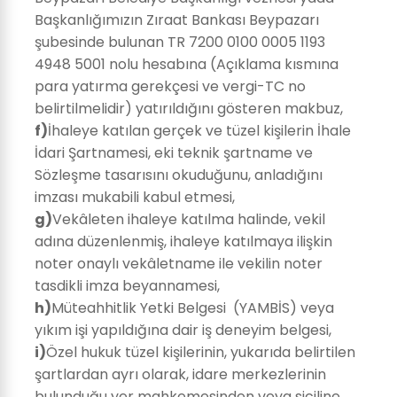
Başkanlığımızın Zıraat Bankası Beypazarı
şubesinde bulunan TR 7200 0100 0005 1193
4948 5001 nolu hesabına (Açıklama kısmına
para yatırma gerekçesi ve vergi-TC no
belirtilmelidir) yatırıldığını gösteren makbuz,
f)
İhaleye katılan gerçek ve tüzel kişilerin İhale
İdari Şartnamesi, eki teknik şartname ve
Sözleşme tasarısını okuduğunu, anladığını
imzası mukabili kabul etmesi,
g)
Vekâleten ihaleye katılma halinde, vekil
adına düzenlenmiş, ihaleye katılmaya ilişkin
noter onaylı vekâletname ile vekilin noter
tasdikli imza beyannamesi,
h)
Müteahhitlik Yetki Belgesi (YAMBİS) veya
yıkım işi yapıldığına dair iş deneyim belgesi,
i)
Özel hukuk tüzel kişilerinin, yukarıda belirtilen
şartlardan ayrı olarak, idare merkezlerinin
bulunduğu yer mahkemesinden veya siciline