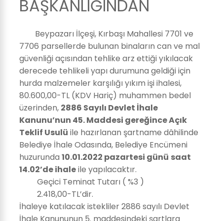
BAŞKANLIĞINDAN
Beypazarı İlçeşi, Kırbaşı Mahallesi 7701 ve
7706 parsellerde bulunan binaların can ve mal
güvenliği açısından tehlike arz ettiği yıkılacak
derecede tehlikeli yapı durumuna geldiği için
hurda malzemeler karşılığı yıkım işi ihalesi,
80.600,00-TL (KDV Hariç) muhammen bedel
üzerinden,
2886 Sayılı Devlet İhale
Kanunu’nun 45. Maddesi gereğince Açık
Teklif Usulü
ile hazırlanan şartname dâhilinde
Belediye İhale Odasında, Belediye Encümeni
huzurunda
10.01.2022 pazartesi günü
saat
14.02’de ihale
ile yapılacaktır.
Geçici Teminat Tutarı ( %3 )
2.418,00-TL’dir.
İhaleye katılacak istekliler 2886 sayılı Devlet
İhale Kanununun 5. maddesindeki şartlara