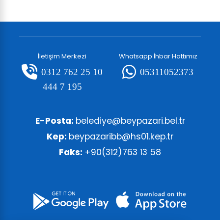
İletişim Merkezi
Whatsapp İhbar Hattımız
0312 762 25 10
05311052373
444 7 195
E-Posta:
belediye@beypazari.bel.tr
Kep:
beypazaribb@hs01.kep.tr
Faks:
+90(312)763 13 58