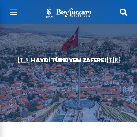
🇹🇷 HAYDİ TÜRKİYEM ZAFERE! 🇹🇷