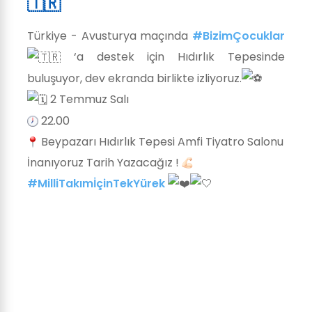
🇹🇷
Türkiye - Avusturya maçında
#BizimÇocuklar
‘a destek için Hıdırlık Tepesinde
buluşuyor, dev ekranda birlikte izliyoruz.
2 Temmuz Salı
22.00
Beypazarı Hıdırlık Tepesi Amfi Tiyatro Salonu
İnanıyoruz Tarih Yazacağız !
#MilliTakımİçinTekYürek