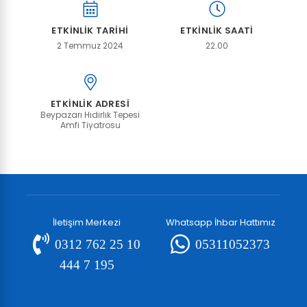
ETKİNLİK TARİHİ
ETKİNLİK SAATİ
2 Temmuz 2024
22.00
ETKİNLİK ADRESİ
Beypazarı Hıdırlık Tepesi
Amfi Tiyatrosu
İletişim Merkezi
Whatsapp İhbar Hattımız
0312 762 25 10
05311052373
444 7 195